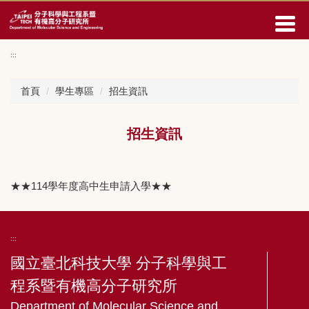
回
主
要
內
:::
容
區
首頁
學生專區
招生資訊
招生資訊
★★114學年度高中生申請入學★★
:::
國立臺北科技大學 分子科學與工
程系暨有機高分子研究所
Department of Molecular Science and