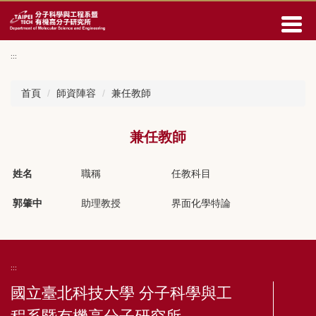
回
主
要
內
:::
容
區
首頁
師資陣容
兼任教師
兼任教師
姓名
職稱
任教科目
郭肇中
助理教授
界面化學特論
:::
國立臺北科技大學 分子科學與工