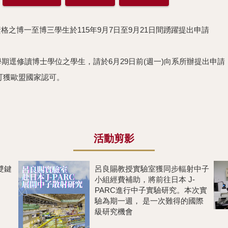
格之博一至博三學生於115年9月7日至9月21日間踴躍提出申請
學期逕修讀博⼠學位之學⽣，請於6月29日前(週一)向系所辦提出申請
業生可獲歐盟國家認可。
活動剪影
雙鍵
呂良賜教授實驗室獲同步輻射中子
小組經費補助，將前往日本 J-
PARC進行中子實驗研究。本次實
驗為期一週， 是一次難得的國際
級研究機會