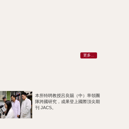
更多...
本所特聘教授呂良賜（中）率領團
隊跨國研究，成果登上國際頂尖期
刊 JACS。