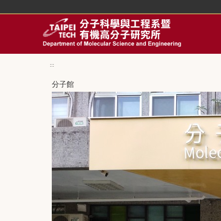
回
主
要
內
容
區
:::
分子館