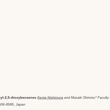
enyl-2,5-dioxybenzenes
Kenta Nishimura
and Masaki Shimizu
*
Faculty
 606-8585, Japan