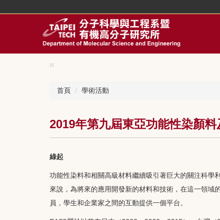
回
主
要
內
容
區
:::
首頁
學術活動
2019年第九屆東亞功能性染顏
綠起
功能性染料和相關高級材料繼續吸引著巨大的關注科學
來說，為將來的應用開發新的材料和技術，在這一領域的
員，學生和企業家之間的互動提供一個平台。