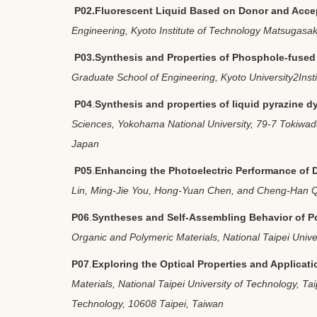
P02.
Fluorescent Liquid Based on Donor and Accep
Engineering, Kyoto Institute of Technology Matsugasa
P03.
Synthesis and Properties of Phosphole-fused
Graduate School of Engineering, Kyoto University
2
Inst
P04
.
Synthesis and properties of liquid pyrazine 
Sciences, Yokohama National University, 79-7 Tokiwa
Japan
P05
.
Enhancing the Photoelectric Performance of 
Lin, Ming-Jie You, Hong-Yuan Chen, and Cheng-Han Qiu
P06
.
Syntheses and Self-Assembling Behavior of P
Organic and Polymeric Materials, National Taipei Unive
P07
.
Exploring the Optical Properties and Applicat
Materials, National Taipei University of Technology, T
Technology, 10608 Taipei, Taiwan