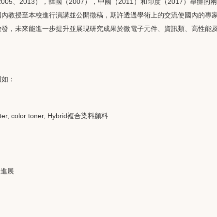
灣（2005、2013），韓國（2007），中國（2011）和印度（2017
國內教授至本校進行演講並公開徵稿，期許透過學術上的交流使國內的專
啟發，未來能進一步提升並展現研究成果於微電子元件、資訊類、高性能
例如：
ter, color toner, Hybrid複合染料顏料
的進展