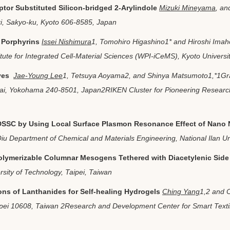
tor Substituted Silicon-bridged 2-Arylindole
Mizuki Mineyama
, an
ki, Sakyo-ku, Kyoto 606-8585, Japan
 Porphyrins
Issei Nishimura
1
, Tomohiro Higashino
1*
and Hiroshi Imah
itute for Integrated Cell-Material Sciences (WPI-iCeMS), Kyoto Universi
dyes
Jae-Young Lee
1
, Tetsuya Aoyama
2
, and Shinya Matsumoto
1,*
1
Gr
dai, Yokohama 240-8501, Japan
2
RIKEN Cluster for Pioneering Resear
DSSC by Using Local Surface Plasmon Resonance Effect of Nano N
 Department of Chemical and Materials Engineering, National Ilan Uni
olymerizable Columnar Mesogens Tethered with Diacetylenic Sid
rsity of Technology, Taipei, Taiwan
ions of Lanthanides for Self-healing Hydrogels
Ching Yang
1,2
and 
aipei 10608, Taiwan
2
Research and Development Center for Smart Textile