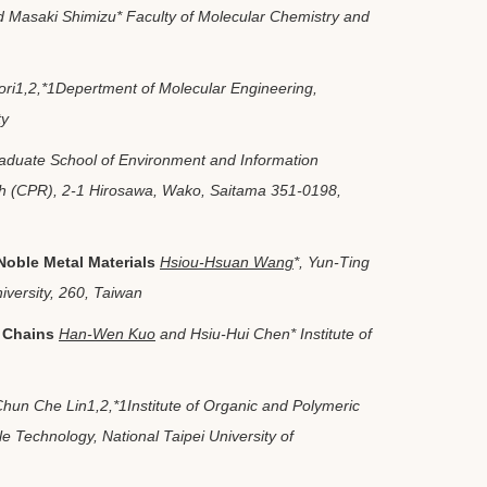
d Masaki Shimizu
*
Faculty of Molecular Chemistry and
ori
1,2,*
1
Depertment of Molecular Engineering,
ty
aduate School of Environment and Information
ch (CPR), 2-1 Hirosawa, Wako, Saitama 351-0198,
oble Metal Materials
Hsiou-Hsuan Wang
*
, Yun-Ting
versity, 260, Taiwan
e Chains
Han-Wen Kuo
and Hsiu-Hui Chen*
Institute of
Chun Che Lin
1,2,
*
1
Institute of Organic and Polymeric
 Technology, National Taipei University of