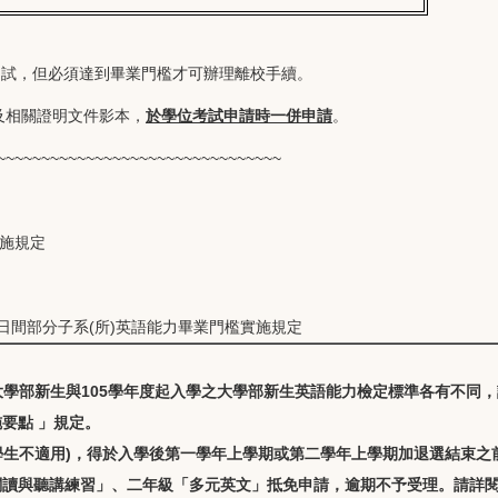
口試，但必須達到畢業門檻才可辦理離校手續。
及相關證明文件影本，
於學位考試申請時一併申請
。
~~~~~~~~~~~~~~~~~~~~~~~~~~~~~~~~
實施規定
日間部分子系(所)英語能力畢業門檻實施規定
學之大學部新生與105學年度起入學之大學部新生英語能力檢定標準各有不同
施要點
」規定。
系學生不適用)，得於入學後第一學年上學期或第二學年上學期加退選結束之
閱讀與聽講練習」、二年級「多元英文」抵免申請，逾期不予受理。請詳