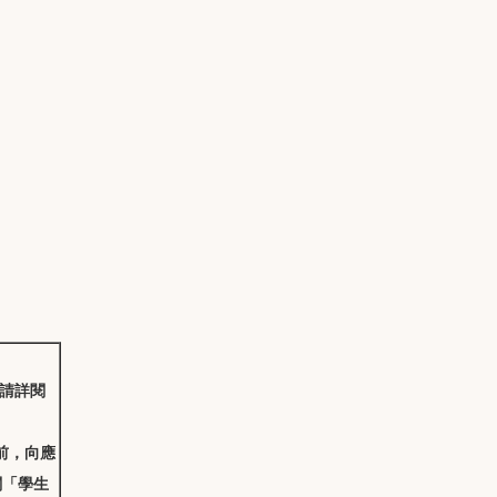
，請詳閱
前，向應
閱「
學生