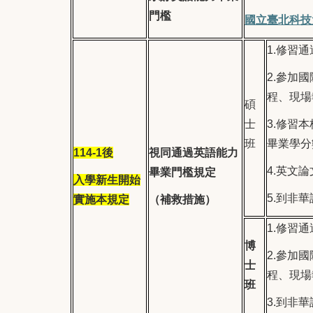
門檻
國立臺北科技
1.
修習通
2.
參加國
程、現場
碩
士
3.
修習本
班
畢業學分
114-1後
視同通過英語能力
4.
英文論
畢業門檻規定
入學
新生開始
5.
到非華
實施本規定
（補救措施）
1.
修習通
博
2.
參加國
士
程、現場
班
3.
到非華