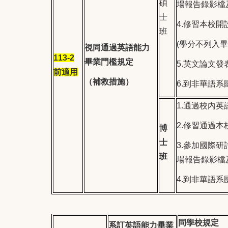
碩
場報告錄影檔
士
4.
修習本校開
班
(
學分不列入
視同通過英語能力
113-2
畢業門檻規定
5.
英文論文發
前適用
（補救措施）
6.
到非華語系
1.
通過校內英
2.
修習通過本
博
士
3.
參加國際研
班
場報告錄影檔
4.
到非華語系
同學校規定
系訂英語能力畢業