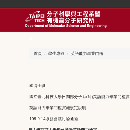
回
主
要
內
容
區
:::
首頁
學生專區
英語能力畢業門檻
碩博士班
國立臺北科技大學日間部分子系(所)英語能力畢業門檻
英語能力畢業門檻實施規定說明
109.9.14系務會議討論通過
▓
入學前或入學後已通過英語能力檢定