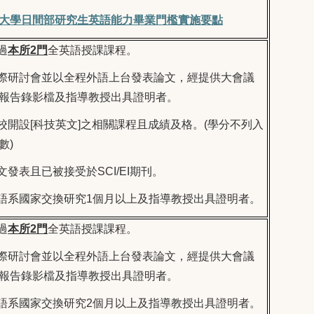
大學日間部研究生英語能力畢業門檻實施要點
過
本所
2
門
全英語授課課程。
際研討會並以全程外語上台發表論文，經提供大會議
報告錄影檔及指導教授出具證明者。
校開設
[
科技英文
]
之相關課程且成績及格。
(
學分不列入
數
)
文發表且已被接受於
SCI/EI
期刊。
語系國家交換研究
1
個月以上及指導教授出具證明者。
過
本所
2
門
全英語授課課程。
際研討會並以全程外語上台發表論文，經提供大會議
報告錄影檔及指導教授出具證明者。
語系國家交換研究
2
個月以上及指導教授出具證明者。