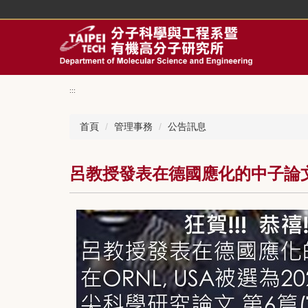
回
主
要
內
容
區
:::
首頁
管理事務
公告訊息
呂教授發表在德國應化的中子論文，