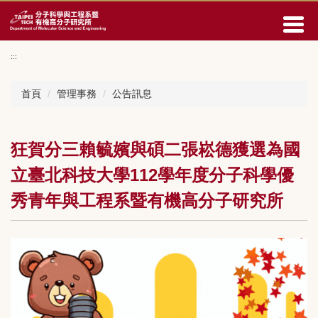
回
主
要
內
:::
容
區
首頁
管理事務
公告訊息
狂賀分三賴毓嬪與碩二張崧德獲選為國
立臺北科技大學112學年度分子科學優
秀青年與工程系暨有機高分子研究所