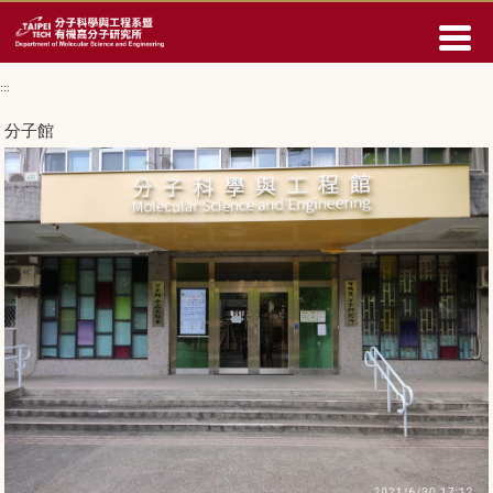
回
主
要
內
:::
容
分子館
區