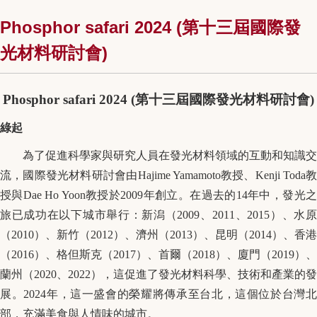
Phosphor safari 2024 (第十三屆國際發
光材料研討會)
Phosphor safari 2024 (
第十三屆國際發光材料研討會
)
綠起
為了促進科學家與研究人員在發光材料領域的互動和知識交
流，國際發光材料研討會由
Hajime Yamamoto
教授、
Kenji Toda
授與
Dae Ho Yoon
教授於
2009
年創立。在過去的
14
年中，發光
旅已成功在以下城市舉行：新潟（
2009
、
2011
、
2015
）、水
（
2010
）、新竹（
2012
）、濟州（
2013
）、昆明（
2014
）、香港
（
2016
）、格但斯克（
2017
）、首爾（
2018
）、廈門（
2019
）、
蘭州（
2020
、
2022
），這促進了發光材料科學、技術和產業的發
展。
2024
年，這一盛會的榮耀將傳承至台北，這個位於台灣
部，充滿美食與人情味的城市。